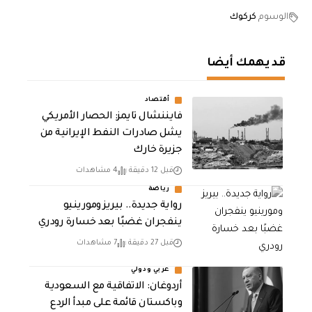
الوسوم
كركوك
قد يهمك أيضا
أقتصاد
فايننشال تايمز: الحصار الأمريكي
يشل صادرات النفط الإيرانية من
جزيرة خارك
قبل 12 دقيقة
4 مشاهدات
رياضة
رواية جديدة.. بيريز ومورينيو
ينفجران غضبًا بعد خسارة رودري
قبل 27 دقيقة
7 مشاهدات
عربي ودولي
أردوغان: الاتفاقية مع السعودية
وباكستان قائمة على مبدأ الردع