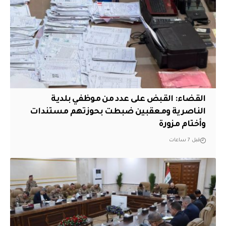
القضاء: القبض على عدد من موظفي بلدية
الناصرية ومعقبين ضبطت بحوزتهم مستندات
وأختام مزورة
قبل 7 ساعات