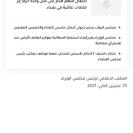
اعتقال متهم أقدم على قتل والده حرقاً إثر
خلافات عائلية في بغداد
مجلس النواب ينشر جدولي أعمال جلستي الثلاثاء والخميس المقبلين
مجلس الوزراء يقرر إلغاء استمارة المطالبة بفواتير الهاتف الأرضي عند
تقديم أي معاملة
جنايات النجف: 3 أحكام بالسجن لمنتحل صفة موظف بمكتب رئيس
مجلس القضاء
المكتب الاعلامي لرئيس مجلس الوزراء
15- تشرين الثاني- 2021