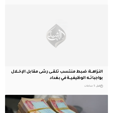
النزاهــة: ضبط منتسب تلقــى رشى مقابل الإخــلال
بواجباتــه الوظيفيــة في بغداد
قبل 5 ساعات