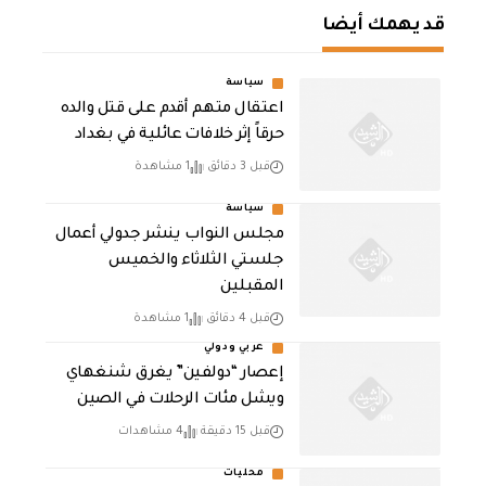
قد يهمك أيضا
سياسة
اعتقال متهم أقدم على قتل والده
حرقاً إثر خلافات عائلية في بغداد
قبل 3 دقائق
1 مشاهدة
سياسة
مجلس النواب ينشر جدولي أعمال
جلستي الثلاثاء والخميس
المقبلين
قبل 4 دقائق
1 مشاهدة
عربي ودولي
إعصار “دولفين” يغرق شنغهاي
ويشل مئات الرحلات في الصين
قبل 15 دقيقة
4 مشاهدات
محليات