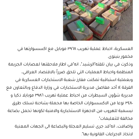
العسكرية، احباط عملية تهريب ٣٩٦٨ موبايل مع اكسسوارتها في
مخمور بنينوى.
وذكرت في بيان تلقته"الرشيد"، انه"في اطار ملاحقتها لعصابات الجريمة
المنظمة واحباط العمليات التي تلحق ضرراً بالاقتصاد العراقي،
وبعملية استباقية تمكنت مفارز شعبة الاستخبارات العسكرية في
الفرقة ١٤ أحد مفاصل مديرية الاستخبارات في وزارة الدفاع وبالتعاون مع
مديرية شؤون السيطرات من احباط عملية تهريب ٣٩٨٦ موبايلا ذكيا و
٣٤٨٠ نوعا من الاكسسوارات الخاصة بها محملة بشاحنة تسلك طرق
نيسمية للهروب من الاجهزة الاستخبارية والامنية لكونها تحمل بضاعة
مخالفة للتعليمات".
واضافت، انه"قد جرى تسليم العجلة والبضاعة الى الجهات المعنية
لاتخاذ الاجراءات القانونية بها".