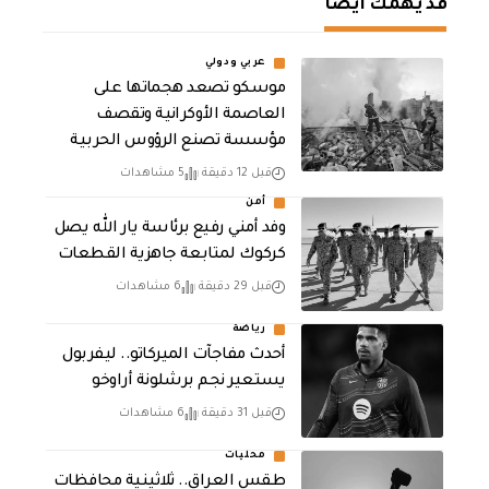
قد يهمك أيضا
عربي ودولي
موسكو تصعد هجماتها على
العاصمة الأوكرانية وتقصف
مؤسسة تصنع الرؤوس الحربية
قبل 12 دقيقة
5 مشاهدات
أمن
وفد أمني رفيع برئاسة يار الله يصل
كركوك لمتابعة جاهزية القطعات
قبل 29 دقيقة
6 مشاهدات
رياضة
أحدث مفاجآت الميركاتو.. ليفربول
يستعير نجم برشلونة أراوخو
قبل 31 دقيقة
6 مشاهدات
محليات
طقس العراق.. ثلاثينية محافظات