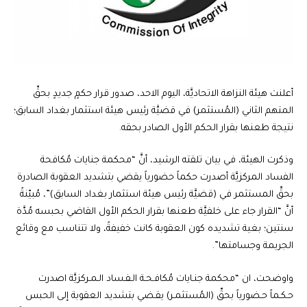
أعلنت هيئة النزاهة الاتحاديَّة، اليوم الاحد، صدور قرار حكمٍ جديدٍ بحقِّ
المتهم الثاني (المُستثمر) في قضيَّة رئيس هيئة استثمار بغداد السابق؛
نتيجة طعنها بقرار الحكم الأول الصادر بحقه.
وذكرت الهيئة، في بيان تلقته الرشيد، أنَّ “محكمة جنايات مُكافحة
الفساد المركزيَّة أصدرت حكماً حضورياً يقضي بتشديد العقوبة الصادرة
بحقِّ المستثمر في (قضيَّة رئيس هيئة استثمار بغداد السابق)”، مُبيّنةً
أنَّ “القرار جاء على خلفيَّة طعنها بقرار الحكم الأول القاضي بحبسه مُدَّة
سنتين؛ بغية تشديده كون العقوبة كانت خفيفةً، ولا تتناسب مع وقائع
الجريمة وجسامتها”.
واوضحت، ان “محكمة جنـايات مُكافـحـة الـفـساد الـمـركزيَّة اصدرت
حـكـماً حـضورياً بحقِّ (المُستثمـر) يقـضي بتشديد العقوبة إلى الحبس