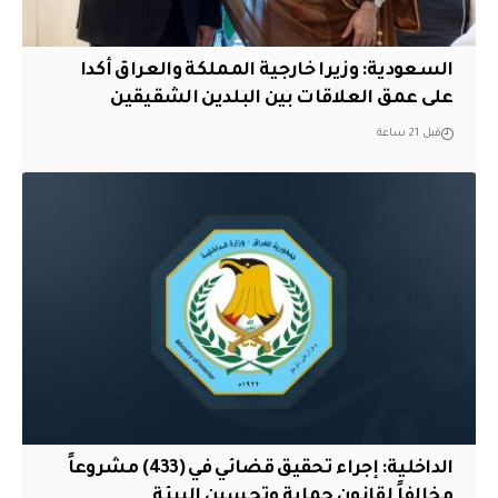
السعودية: وزيرا خارجية المملكة والعراق أكدا
على عمق العلاقات بين البلدين الشقيقين
قبل 21 ساعة
الداخلية: إجراء تحقيق قضائي في (433) مشروعاً
مخالفاً لقانون حماية وتحسين البيئة