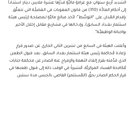
الشديد أربع سنواتٍ مع غرامةٍ ماليَّةٍ قدرُها عشرة ملايين دينار؛ استنـاداً
إلى أحكام المادَّة (310) من قانون العقـوبات في الـقضيَّـة التي تتعلَّق
بإقدام المُدان على “التوسُّط”؛ لأخذ مبالغ ماليَّةٍ لـمصلحـة (رئيس هيئـة
استثمار بغـداد الـسابـق)، وإدخـالها في مشاريع مقابل إخلال الأخير
بواجباته الوظيفيَّـة”.
وأعلنت الهيئة في السابع من تشرين الثاني الجاري عن صدور قرارٍ
بإعادة مُحاكمة رئيس هيئة استثمار بغداد السابق، بعد قبول الطعن
الذي قدَّمته بقرار إلغاء التهمة والإفراج عنه الصادر عن محكمة جنايات
مُكافحة الفساد المركزيَّة، مُشيرةً في الوقت ذاته إلى قبول طعنها في
قرار الحكم الصادر بحقِّ (المُستثمر) القاضي بالحبس مدة سنتين.