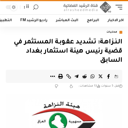
أأ
اخر الاخبار
البرامج
البث المباشر
راديو الرشيد FM
التطبي
محليات
الـنـزاهـة: تشديـد عقـوبـة المستثمر في
قضية رئيس هيئة استثمار بغداد
السابق
قبل 5 سنوات
13 مشاهدات