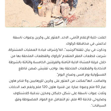
اعلنت خلية الإعلام الأمني، الاحد، العثور على وكرين وعبوات ناسفة
لداعش في محافظة كركوك.
وذكرت في بيان تلقته"الرشيد"، انه"بإشراف قيادة العمليات المشتركة،
شرعت قطعات المقر المتقدم /كركوك والقطعات الملحقة بها من
خلال فرقة المشاة الالية الثامنة والفرقتين الخامسة والثالثة بالشرطة
الاتحادية والقطعات الملحقة بها، بواجب تفتيش ضمن قاطع
المسؤولية يوم امس وصباح اليوم".
واضافت، انها"تمكنت من العثور على وكرين للإرهابيين و6 قنابر هاون
عيار 60 ملم وعبوة عبارة عن قنبرة هاون 120 ملم ولغم ضد الدبابات
وثلاث عبوات ناسفة على شكل جليكان ومخزن بندقية كلاشنكوف
وصاروخي قاذفة 40 ملم، تم التعامل مع المواد المضبوطة وفق
السياقات".