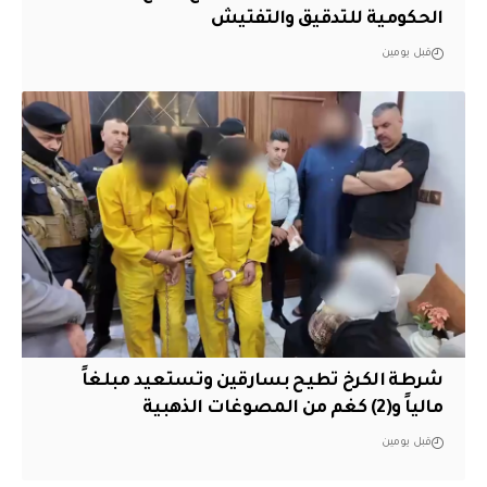
الحكومية للتدقيق والتفتيش
قبل يومين
شرطة الكرخ تطيح بسارقين وتستعيد مبلغاً
مالياً و(2) كغم من المصوغات الذهبية
قبل يومين