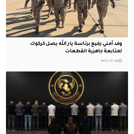
وفد أمني رفيع برئاسة يار الله يصل كركوك
لمتابعة جاهزية القطعات
قبل 22 ساعة