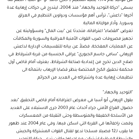
من مواليد عام 1974 يكنيه التنظيم بـ"حجي حامد" أو "أبو آسيا"، انضم لما
يسمى "حركة التوحيد والجهاد" منذ 2004، ليتدرج في حركات إرهابية عدة
آخرها "داعش"، ترأس أهم مؤسسات ودواوين التنظيم في العراق
وسوريا، وأدار موازناته المالية.
تعرض "القضاء" اعترافاته، متحدثا عن "بيت المال" ومسؤوليته عن
تجهيز مصروفات ضرب القوات الأمنية العراقية والسورية والمكافآت
عن العمليات المفخخة، فضلاً عن بيانه للتقسيمات الإدارية لداعش.
الإرهابي "سامي جاسم الجبوري" عراقي الجنسية من قرية الشرقاط في
صلاح الدين تخرج من إعدادية صناعة الشرقاط، يعترف أمام قاضي أول
محكمة تحقيق الكرخ المختصة بنظر قضايا الإرهاب بانتمائه الى
تنظيمات إرهابية عدة واشتراكه في العديد من الجرائم.
"التوحيد والجهاد"
يقول الإرهابي أبو آسيا في معرض اعترافاته أمام قاضي التحقيق "بعد
حصول الفراغ الأمني جراء أحداث عام 2003 جرى الاستيلاء على العديد
من الأسلحة الخفيفة والمتوسطة وحتى الثقيلة من المعسكرات
وقمت بإخفائها في القرية التي اسكن فيها، وفي عام 2004 عند ظهور
ما يقرب لـ12 فصيلا مسلحا تدعو لقتال القوات المشتركة والجيش