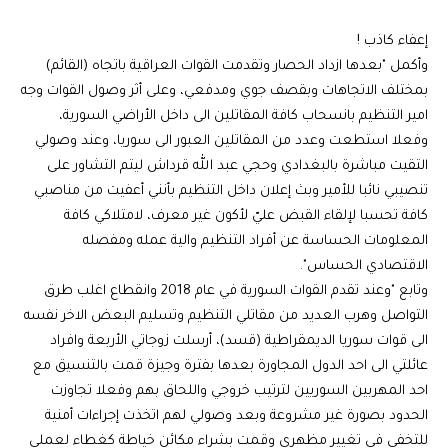
إعفاء كاذب !
وأكمل "بعدها ازداد الحصار وتقدمت القوات العراقية باتجاه (القائم)
بمختلف الاتجاهات وبقصف جوي ومدفعي، وعلى أثر وصول القوات وجه
امير التنظيم بانسحاب كافة المقاتلين الى داخل الأراضي السورية،
وفعلا استطعت وعدد من المقاتلين العبور الى سوريا، وعند وصولي
التقيت مباشرة بالبغدادي وحجي عبد الله قرداش ليتم التشاور على
تنصيبي نائبا للأمير وبث إعلان داخل التنظيم بأنني أعفيت من مناصبي
كافة تحسبا لإلقاء القبض عليّ لأكون غير معرف، لامتلاكي كافة
المعلومات الحساسة عن أفراد التنظيم والية عمله ومفصله
الاقتصادي الحساس".
وتابع "وعند تقدم القوات السورية في عام 2018 وانقطاع اغلب طرق
التواصل وهرب العديد من مقاتلي التنظيم وتسليم البعض الاخر نفسه
الى قوات سوريا الديمقراطية (قسد)، أرسلت زوجاتي الأربعة وافراد
عائلتي الى احد الدول المجاورة بعدها بفترة وجيزة قمت بالتنسيق مع
احد المهربين السوريين لترتيب خروجي واللحاق بهم وفعلا تجاوزت
الحدود بصورة غير مشروعة وبعد وصولي لهم اتخذت إجراءات أمنية
للتخفي في تغيير مظهري وقمت بشراء مكائن خياطة كغطاء لعملي