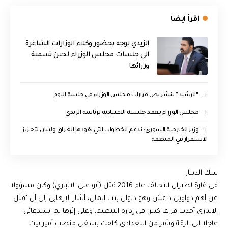
اقرأ ايضا
الزيدي يوجه بحضور وكلاء الوزارات الشاغرة
الى جلسات مجلس الوزراء لحين تسمية
وزرائها
“الرشيد” تنشر نص قرارات مجلس الوزراء في جلسة اليوم
مجلس الوزراء يعقد جلسته الاعتيادية برئاسة الزيدي
وزير الخارجية السوري: ندعم الخطوات التي يقودها العراق ولبنان لتعزيز
الاستقرار في المنطقة
سك الدينار
في غارة لطيران التحالف عام 2016 قتل (أبو علي الانباري) وكان مسؤولا
عن أهم دواوين داعش وهو ديوان بيت المال، أشار الإرهابي إلى أن "قتل
الانباري أحدث فراغا كبيرا في إدارة التنظيم، وعلى إثرها تم استدعائي
عاجلا الى الرقة وبأمر من البغدادي كلفت بشغل منصب أمير بيت