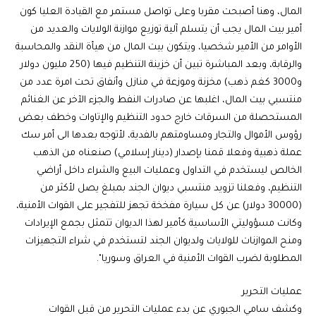
المال، وهنا أصبحت مقربا وعلى تواصل مستمر مع القيادة العليا كون
أمير بيت المال يجب أن يتسلم آلية توزيع موازنة الولايات والعديد من
الأوامر من الأمير شخصيا، ويتكون بيت المال من هيأة النقد والمحاسبة
والرقابة، وبعد المباشرة تبين أن خزينة التنظيم فيها (250 مليون دولار
و3000 كغم ذهب) مخزنة وموزعة في منازل وأنفاق تحت امرة عدد من
منتسبي بيت المال، اغلبها عن صادرات النفط والجزء الآخر عن الغنائم
المستحصلة من السرقات خارج حدود التنظيم والإتاوات وخطف بعض
رؤوس الأموال والتجار ومساومتهم بالفدية، لأتوجه بعدها الى أمر سك
عملة ذهبية وفعلا قمنا بإصدار (دينار إسلامي) صنعناه من الذهب
الخالص ليستخدم في التداول وعمليات البيع والشراء داخل أراضي
التنظيم، وفعلنا تزويد منتسبي ديوان الجند بمبلغ يصل لأكثر من
(30000 دولار) عن كل سيارة مفخخة تجهز للتفجير على القوات الأمنية،
وكانت مسؤوليتي الأساسية كأمير لهذا الديوان تتمثل بجمع الإيرادات
ومنح الموازنات للولايات ولديوان الجند لتستخدم في شراء التجهيزات
المطلوبة لضرب القوات الأمنية في العراق وسوريا".
عمليات التحرير
وكشف سامي الجبوري عن بدء عمليات التحرير من قبل القوات