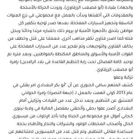
والشرطة العراقية اشتركت مع إحداها وكانت تدعى حركة (التوحيد
والجهاد) بقيادة (أبو مصعب الزرقاوي)، وزودت الحركة بالأسلحة
والمقذوفات التي أخفيتها وبدأت بالعمل مع مجموعتي في زرع العبوات
الناسفة وتجهيز السيارات المفخخة، بعدها صدر توجيه بتكفير كل
مواطن يلتحق بالأجهزة الأمنية او يروم ذلك باعتباره مرتدا وخائنا ويحل
قتله كما اصدر فتاوى تكفر مذاهب أخرى، فعملنا على قتل وخطف من
يخالف الفتاوى والتوجيهات وتم تفجير عدد من السيارات المفخخة على
القوات الأمنية والأسواق والمناطق المكتظة بالمواطنين، وبعد فترة تم
توحيد كافة الفصائل تحت راية (تنظيم القاعدة في بلاد الرافدين) بإمرة
أبو مصعب الزرقاوي.
تزكية وعفو
كشف المتهم سامي الجبوري عن أن "أبو بكر البغدادي امر بقتلي في
عام 2013 كوني اتهمت بالعمل لـ (جبهة النصرة) بإمرة الجولاني
المنشق عن التنظيم، وبعد تدخل عدد من القيادات وتزكيتي أمام
البغدادي أصدر عفوا بحقي وألحقني بمفصل المالية في ولاية نينوى
كـجابي أموال مع مجموعة من الجباة وكنا نأخذ الإتاوات من ميسوري
الحال وأصحاب المحطات الوقود والشركات والتجار والأطباء بحجة
مساعدة مقاتلي التنظيم، وتم قتل عدد من الميسورين لامتناعهم عن