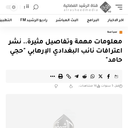
أأ
اخر الاخبار
البرامج
البث المباشر
راديو الرشيد FM
التطبي
سياسة
معلومات مهمة وتفاصيل مثيرة.. نشر
اعترافات نائب البغدادي الإرهابي "حجي
حامد"
قبل 5 سنوات
16 مشاهدات