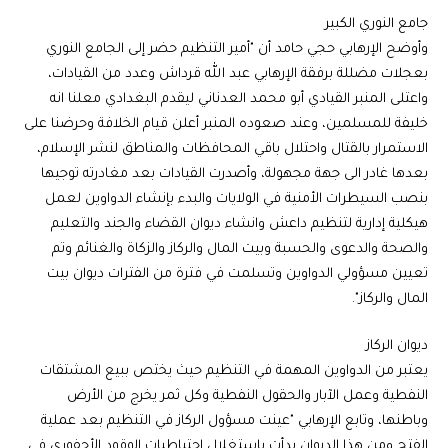
جامع النوري الكبير
وأوضح الإرهابي حجي حامد أن "أمير التنظيم حضر إلى الجامع النوري
بعجلات مضللة برفقة الإرهابي عبد الله قرداش وعدد من القيادات،
واعتلى المنبر القيادي أبو محمد العدناني ليقدم البغدادي معلنا انه
خليفة للمسلمين، وعند صعوده المنبر أعلن قيام الخلافة وحرضنا على
الاستمرار بالقتال واحتلال باقي المحافظات والمناطق لنشر الإسلام،
بعدها غادر الى جهة مجهولة، وأصدرت القيادات بعد مغادرته توجيها
بنصب السيطرات الأمنية في الولايات والبدء بإنشاء الدواوين لعمل
هيكلية إدارية لتنظيم داعش وانشاء ديوان القضاء والجند والتعليم
والصحة والدعوى والحسبة وبيت المال والركاز والزكاة والغنائم وتم
تعيين مسؤولي الدواوين وتسلمت في فترة من الفترات ديوان بيت
المال والركاز".
ديوان الركاز
يعتبر من الدواوين المهمة في التنظيم حيث يختص ببيع المشتقات
النفطية وعمل الآبار والحقول النفطية وكل ثمر يخرج من الأرض
وباطنها، وتابع الإرهابي "عينت مسؤول الركاز في التنظيم بعد عملية
الفتح ومن هذا الديوان بدأت باستغلال احتياطيات الوقود الأحفوري في