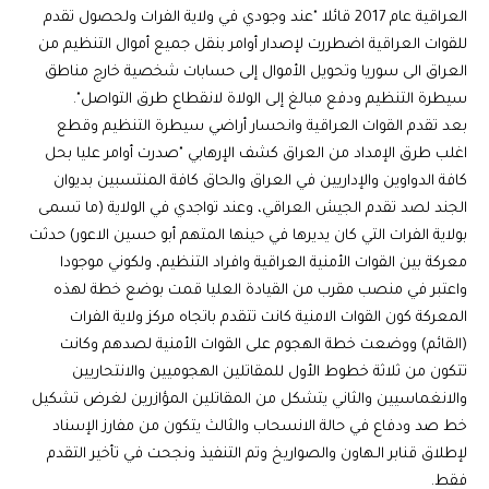
العراقية عام 2017 قائلا "عند وجودي في ولاية الفرات ولحصول تقدم
للقوات العراقية اضطررت لإصدار أوامر بنقل جميع أموال التنظيم من
العراق الى سوريا وتحويل الأموال إلى حسابات شخصية خارج مناطق
سيطرة التنظيم ودفع مبالغ إلى الولاة لانقطاع طرق التواصل".
بعد تقدم القوات العراقية وانحسار أراضي سيطرة التنظيم وقطع
اغلب طرق الإمداد من العراق كشف الإرهابي "صدرت أوامر عليا بحل
كافة الدواوين والإداريين في العراق والحاق كافة المنتسبين بديوان
الجند لصد تقدم الجيش العراقي، وعند تواجدي في الولاية (ما تسمى
بولاية الفرات التي كان يديرها في حينها المتهم أبو حسين الاعور) حدثت
معركة بين القوات الأمنية العراقية وافراد التنظيم، ولكوني موجودا
واعتبر في منصب مقرب من القيادة العليا قمت بوضع خطة لهذه
المعركة كون القوات الامنية كانت تتقدم باتجاه مركز ولاية الفرات
(القائم) ووضعت خطة الهجوم على القوات الأمنية لصدهم وكانت
تتكون من ثلاثة خطوط الأول للمقاتلين الهجوميين والانتحاريين
والانغماسيين والثاني يتشكل من المقاتلين المؤازرين لغرض تشكيل
خط صد ودفاع في حالة الانسحاب والثالث يتكون من مفارز الإسناد
لإطلاق قنابر الـهاون والصواريخ وتم التنفيذ ونجحت في تأخير التقدم
فقط.