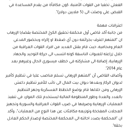
الفعلي تخفيا من القوات الأمنية، كون مكافأة من يقدم المساعدة في
القبض علي وصلت الى (5 ملايين دولار)".
اعترافات مهمة
من جانبه أكد قاضي أول محكمة تحقيق الكرخ المختصة بقضايا الإرهاب
ان "المتهم اعترف بجرائمه دون أي ضغط او إكراه وبحضور المدعي
العام ومحاميه، حيث قام بقتل العديد من افراد القوات العراقية من
خلال زراعته للعبوات الناسفة كونه انتسب الى حركة التوحيد والجهاد
الإرهابية، إضافة الى مشاركته في خطف ميسوري الحال وغيرهم بعد
عام 2014".
وأضاف القاضي أن "المتهم الإرهابي تسلم مناصب عليا في تنظيم كأمير
لديوان الركاز وبعدها ديوان بيت المال الى نائب للأمير تنظيم داعش
الإرهابي ومن خلالها قام بوضع الخطط العسكرية وجهز التنظيم
بالعدد والعدة وطور المنظومة المالية ليستخدم تلك الموارد في تنفيذ
العمليات الإرهابية وصرفها في ضرب القوات العراقية والسورية وتجهيز
العجلات المفخخة وتوزيعه مكافئات عن هذا النوع من العمليات"، وأكد
ان "المحكمة بصدد احالته الى المحكمة المختصة لإصدار الحكم العادل
بحقه".