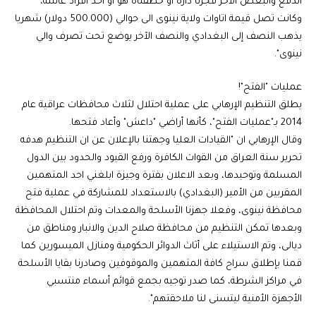
الدفع والبعض الآخر فجرنا داره او خطفناه هو او احد افراد عائلته،
وكانت تصل قيمة اتاوات ولاية نينوى الى حوالي (500.000 دولار) شهريا
يذهب النصف إلى البغدادي والنصف الآخر يوضع تحت تصرف والي
نينوى".
عمليات "الفتح"!
يطلق التنظيم الإرهابي على عملية احتلال لثلاث محافظات عراقية عام
2014 بـ"عمليات الفتح"، كأنها أراضي "داعش" وأعاد فتحها.
وقال الإرهابي ان "القيادات العليا وجهتنا بالإعلان عن ان التنظيم هدفه
تحرير سنة العراق من القوات الكافرة ورفع القيود والحدود بين الدول
المسلمة وتوحيدها، وبعد الاعلان بفترة وجيزة ابلغني احد المتهمين
المقربين من الأمير (البغدادي) بالاستعداد للمشاركة في عملية فتح
محافظة نينوى، وفعلا جهزنا الأسلحة والمعدات وتم احتلال المحافظة
وبعدها تمكن التنظيم من محافظة صلاح الدين والانبار ومناطق من
ديالى، وتم الاستيلاء على أثاث الدوائر الحكومية ومنازل الميسورين كما
قمنا بإطلاق سراح كافة المتهمين والموقوفين وصادرنا بقايا الأسلحة
في مراكز الشرطة، كما صدر توجيه بجمع قوائم أسماء منتسبي
الأجهزة الأمنية ليتسنى لنا ملاحقتهم".