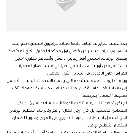
بعد عملية مخابراتية شاقة قادها ضباط عراقيون استمرت نحو ستة
أشهر، وبإشراف مباشر من قاضي أول محكمة تحقيق الكرخ المختصة
بقضايا الإرهاب، استُدرج أهم إرهابيي داعش وأشدهم خطورة "حجي
حامد" عبر مدن أوربية عدة، لينتهي أخيرا في قبضة جهاز المخابرات
العراقي خارج الحدود، في تشرين الأول الماضي.
ورغم الظروف الأمنية المشددة التي رافقت الانتخابات النيابية إلا أنه نقل
إلى بغداد ليقف أمام القضاء، مدليا باعترافات حساسة ومهمة، تنفرد
صحيفة "القضاء" بعرضها.
لم يكن "حامد" نائب زعيم تنظيم الدولة الإسلامية (داعش) أبو بكر
البغدادي فحسب، بل كان "رجل المال" واهم ركائز بناء التنظيم الإرهابي،
الذي استغل احتياطيات الوقود الأحفوري في العراق وسوريا لضمان
استمرار التنظيم الإرهابي.