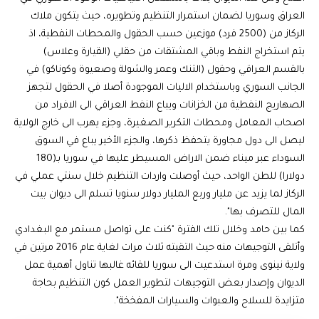
العراق وسوريا لضمان استمرار التنظيم وتطويره، حيث يتكون ملاك
الركاز من (2500 فرد) موزعين حسب الحقول والمحطات النفطية، اذ
يتم استخراج النفط وباقي المشتقات من حقلي (القيارة وعلاس)
بالقسم العراقي وحقول (التنك وعمر والشولة وصعيوة وكوناكو) في
الجانب السوري وباستخدام الاليات الموجودة أصلا في الحقول لتجهز
الصهاريج النفطية من الخزانات ويباع النفط العراقي الى الافراد من
اصحاب المعامل ومحطات التكرير الصغيرة، وجزء يهرب الى خارج الولاية
ليصل الى دول مجاورة يتحفظ ذكرها، والجزء الأخير يباع في السوق
السوداء عبر ميناء ضمن الاراض المسيطر عليها في سوريا بـ(180
دولارا) للطن الواحد، حيث أوصلت واردات التنظيم خلال سنتي عملي في
الركاز لما يزيد عن مليار وربع المليار دولار سنويا تسلم الى ديوان بيت
المال للتصرف بها".
كما بين حامد وخلال تلك الفترة "كنت على تواصل مستمر مع البغدادي
وأتلقى التوجيهات منه حيث التقيته ثلاث مرات لغاية عام 2016 مرتين في
ولاية نينوى ومرة استدعيت الى سوريا للقائه غالبها تناول أهمية عمل
الديوان وإصدار بعض التوجيهات لتطوير العمل كون التنظيم بحاجة
متزايدة للسلاح والعبوات والسيارات المفخخة".