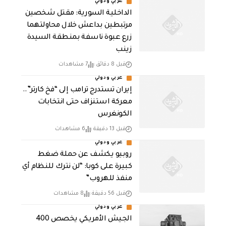
عربي ودولي
الداخلية السورية: مقتل شخصين
مرتبطين بداعش خلال محاولتهما
زرع عبوة ناسفة بمنطقة السيدة
زينب
قبل 8 دقائق
7 مشاهدات
عربي ودولي
إيران تستدرج ترامب إلى “فخ كارتر”..
معركة استنزاف حتى انتخابات
الكونغرس
قبل 13 دقيقة
6 مشاهدات
عربي ودولي
روبيو يكشف عن حملة ضغط
كبيرة على كوبا: “لن نترك للنظام أي
منفذ للهروب”
قبل 56 دقيقة
8 مشاهدات
عربي ودولي
الجيش الأمريكي يخصص 400