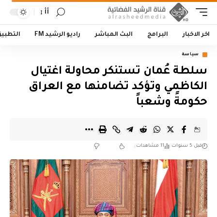
أأ
اخر الاخبار
البرامج
البث المباشر
راديو الرشيد FM
التطبي
سياسة
سلطة عُمان تستنكر محاولة اغتيال
الكاظمي وتؤكد تضامنها مع العراق
حكومةً وشعباً
قبل 5 سنوات
11 مشاهدات