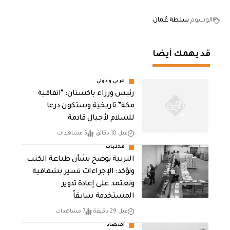
الوسوم
سلطة عُمان
قد يهمك أيضا
عربي ودولي
رئيس وزراء باكستان: “اتفاقية
مكة” تاريخية وستكون درعا
للسلام لأجيال قادمة
قبل 10 دقائق
5 مشاهدات
محليات
التربية توضح بشأن طباعة الكتب
وتؤكد: الإجراءات تسير بشفافية
ونعتمد على إعادة تدوير
المستخدمة سابقاً
قبل 29 دقيقة
7 مشاهدات
أقتصاد