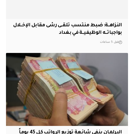
النزاهــة: ضبط منتسب تلقــى رشى مقابل الإخــلال
بواجباتــه الوظيفيــة في بغداد
قبل 5 ساعات
البرلمان ينفي شائعة توزيع الرواتب كل 45 يوماً