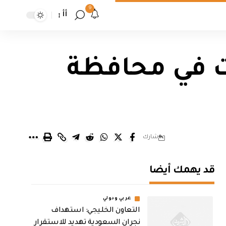
9
أأ
ت في محافظة
شارك
قد يهمك أيضا
عربي ودولي
التعاون الخليجي: استهداف
نجران السعودية تهديد للاستقرار