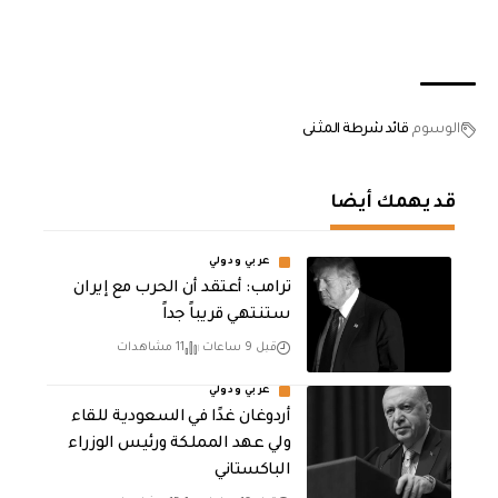
الوسوم
قائد شرطة المثنى
قد يهمك أيضا
عربي ودولي
‏ترامب: أعتقد أن الحرب مع إيران
ستنتهي قريباً جداً
قبل 9 ساعات
11 مشاهدات
عربي ودولي
أردوغان غدًا في السعودية للقاء
ولي عهد المملكة ورئيس الوزراء
الباكستاني