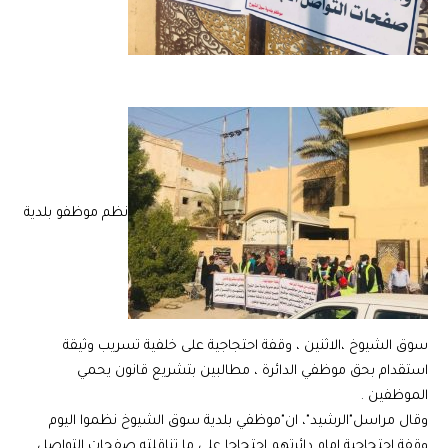
نظم موظفو بلدية
سوق الشيوخ ،الاثنين ، وقفة احتجاجية على خلفية تسريب وثيقة
استقدام بحق موظفي الدائرة ، مطالبين بتشريع قانون يحمي
الموظفين .
وقال مراسل"الرشيد"، ان"موظفي بلدية سوق الشيوخ نظموا اليوم
وقفة احتجاجية امام دائرتهم احتجاجا على ما تناقلته صفحات التواصل