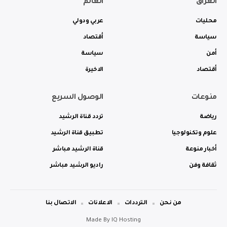
العراق
العالم
محليات
عربي ودولي
سياسة
أقتصاد
أمن
سياسة
أقتصاد
الاخيرة
منوعات
الوصول السريع
رياضة
تردد قناة الرشيد
علوم وتكنولوجيا
تطبيق قناة الرشيد
أخبار منوعة
قناة الرشيد مباشر
ثقافة وفن
راديو الرشيد مباشر
من نحن
الترددات
الاعلانات
الاتصال بنا
Made By
IQ Hosting