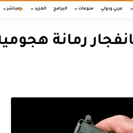
عربي ودولي
منوعات
البرامج
المزيد
مباشر
فجار رمانة هجومي