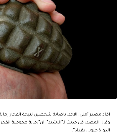
افاد مصدر أمني، الاحد، باصابة شخصين نتيجة انفجار رما
وقال المصدر في حديث لـ”الرشيد”، ان”رمانة هجومية ان
الدورة جنوبي بغداد”.