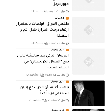
عبور هرمز
قبل 16 دقيقة
4 مشاهدات
محليات
طقس العراق.. توقعات باستمرار
ارتفاع درجات الحرارة خلال الأيام
المقبلة
قبل 28 دقيقة
7 مشاهدات
عربي ودولي
البرلمان التركي يبدأ مناقشة قانون
دمج “العمال الكردستاني” في
الحياة المدنية
قبل ساعة واحدة
9 مشاهدات
عربي ودولي
‏ترامب: أعتقد أن الحرب مع إيران
ستنتهي قريباً جداً
قبل 10 ساعات
11 مشاهدات
عربي ودولي