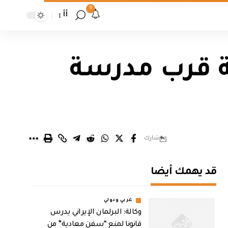
9
أأ
ة قرب مدرسة
شارك
قد يهمك أيضا
عربي ودولي
وكالة: البرلمان الإيراني يدرس
قانونا لمنع “سفن معادية” من