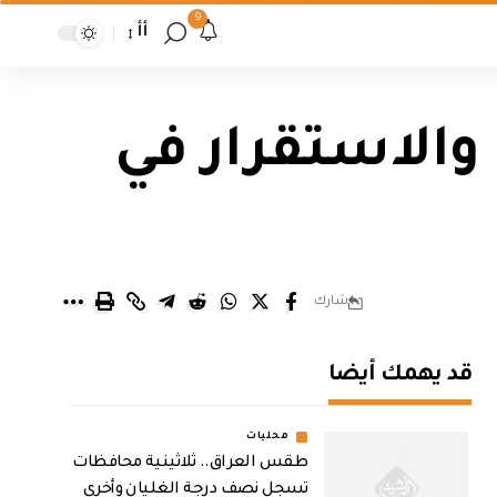
9
أأ
 والاستقرار في
شارك
قد يهمك أيضا
محليات
طقس العراق.. ثلاثينية محافظات
تسجل نصف درجة الغليان وأخرى