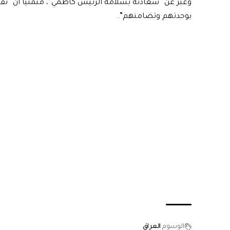
وعبر عن “سعادته بسلامة الرئيس كاظمي”، متمنيا أن “تقوم
بوحدتهم وتضامنهم”.
الوسوم
العراق