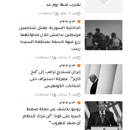
تقترب منها يوم غد
قبل 9 دقائق
5 مشاهدات
عربي ودولي
الداخلية السورية: مقتل شخصين
مرتبطين بداعش خلال محاولتهما
زرع عبوة ناسفة بمنطقة السيدة
زينب
قبل 9 ساعات
13 مشاهدات
عربي ودولي
إيران تستدرج ترامب إلى “فخ
كارتر”.. معركة استنزاف حتى
انتخابات الكونغرس
قبل 9 ساعات
13 مشاهدات
عربي ودولي
روبيو يكشف عن حملة ضغط
كبيرة على كوبا: “لن نترك للنظام
أي منفذ للهروب”