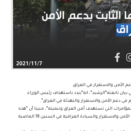
دعم الأمن والاستقرار في العراق.
بيان تابعته”الرشيد”، انه”يندد باستهداف رئيس الوزراء
في دعم الأمن والاستقرار والتهدئة في العراق”.
مؤامرات التي تستهدف أمن العراق وتنميته”، مبينا أن “هذه
الحوادث تأتي في مسار مصالح أطراف سعت للاعتداء على الأمن والاستقرار والسيادة العراقية في السنين 18 الماضية