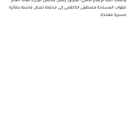
وأعلنت خلية الإعلام الأمني، تعرض رئيس مجلس الوزراء القائد العام
للقوات المسلحة مصطفى الكاظمي إلى محاولة اغتيال فاشلة بطائرة
مسيرة مفخخة.