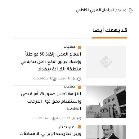
الوسوم
البرلمان العربي
الكاظمي
قد يهمك أيضا
محليات
الدفاع المدني: إنقاذ 50 مواطناً
وإخماد حريق اندلع داخل بناية في
منطقة الكرادة ببغداد
قبل 17 دقيقة
12 مشاهدات
محليات
النزاهة تعلن صدور 26 أمر قبض
واستقدام بحق ذوي الدرجات
الخاصة
قبل 36 دقيقة
11 مشاهدات
عربي ودولي
‏وزير الخارجية الإيراني: لا محادثات