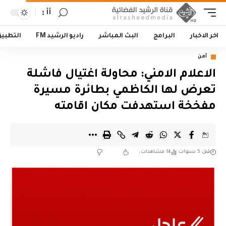
أأ
اخر الاخبار
البرامج
البث المباشر
راديو الرشيد FM
التطبي
أمن
الاعلام الامني: محاولة اغتيال فاشلة
تعرض لها الكاظمي بطائرة مسيرة
مفخخة استهدفت مكان اقامته
قبل 5 سنوات
14 مشاهدات