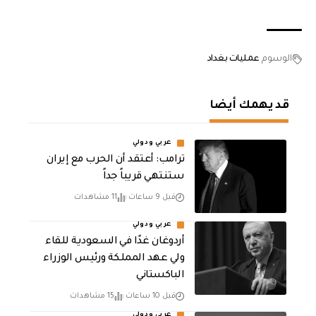
الوسوم
عمليات بغداد
قد يهمك أيضا
عربي ودولي
‏ترامب: أعتقد أن الحرب مع إيران
ستنتهي قريباً جداً
قبل 9 ساعات
11 مشاهدات
عربي ودولي
أردوغان غدًا في السعودية للقاء
ولي عهد المملكة ورئيس الوزراء
الباكستاني
قبل 10 ساعات
15 مشاهدات
عربي ودولي