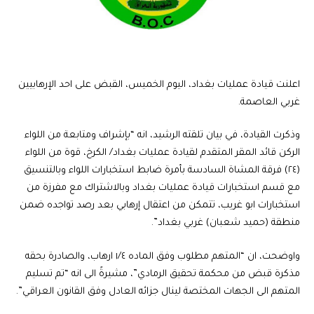
اعلنت قيادة عمليات بغداد، اليوم الخميس، القبض على احد الإرهابيين
غربي العاصمة.
وذكرت القيادة، في بيان تلقته الرشيد، انه “بإشراف ومتابعة من اللواء
الركن قائد المقر المتقدم لقيادة عمليات بغداد/ الكرخ، قوة من اللواء
(٢٤) فرقة المشاة السادسة بأمرة ضابط استخبارات اللواء وبالتنسيق
مع قسم استخبارات قيادة عمليات بغداد وبالاشتراك مع مفرزة من
استخبارات ابو غريب، تتمكن من اعتقال إرهابي بعد رصد تواجده ضمن
منطقة (حميد شعبان) غربي بغداد”.
واوضحت، ان “المتهم مطلوب وفق الماده ١/٤ ارهاب، والصادرة بحقه
مذكرة قبض من محكمة تحقيق الرمادي”، مشيرةً الى انه “تم تسليم
المتهم الى الجهات المختصة لينال جزائه العادل وفق القانون العراقي”.