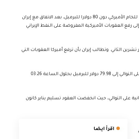
واصل النفط تراجعه، اليوم الخميس، لتهبط العقود الآجلة للخام الأميركي دون 80 دولارا للبرميل، بعد الاتفاق مع إيران
لى رفع العقوبات الأميركية المفروضة على النفط الإيراني
إيران والقوى الكبرى المحادثات يوم 29 نوفمبر تشرين الثاني. وتطالب إيران بأن ترفع أميركا العقوبات التي
وتراجع خام غرب تكساس الوسيط الأميركي لليوم الثالث على التوالي إلى 79.98 دولار للبرميل بحلول الساعة 03:26
ية على التوالي، حيث انخفضت العقود تسليم يناير كانون
اقرأ ايضا