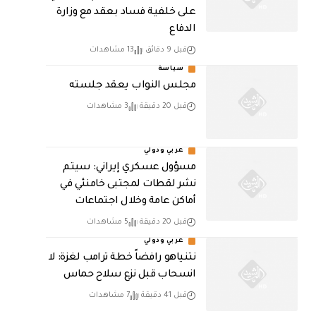
على خلفية فساد بعقد مع وزارة
الدفاع
قبل 9 دقائق
13 مشاهدات
سياسة
مجلس النواب يعقد جلسته
قبل 20 دقيقة
3 مشاهدات
عربي ودولي
مسؤول عسكري إيراني: سيتم
نشر لقطات لمجتبى خامنئي في
أماكن عامة وخلال اجتماعات
قبل 20 دقيقة
5 مشاهدات
عربي ودولي
نتنياهو رافضاً خطة ترامب لغزة: لا
انسحاب قبل نزع سلاح حماس
قبل 41 دقيقة
7 مشاهدات