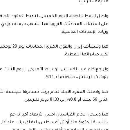
متابعة – الرشيد
على استئناف المحادثات النووية هذا الشهر، فيما قد يؤدي إ
وزيادة الإمدادات العالمية.
هذا وتستأنف 
تقيد صادراتها النفطية.
بتوقيت غرينتش، منخفضا بـ 1.1%.
كما واصلت العقود الآجلة لخام برنت خسائرها للجلسة الثان
الثاني 66 سنتا أو 0.8% إلى 81.33 دولار للبرميل.
هذا وسجل الخام القياسيان امس الأربعاء أكبر تراجع
بالنسبة المئوية منذ أوائل أغسطس، ليغلق برنت عند أدنى