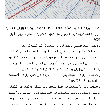
أصدرت وزارة النقل/ الهيئة العامة للأنواء الجوية والرصد الزلزالي، النشرة
الزلزالية الشهرية في العراق والمناطق المجاورة لشهر تشرين الأول
2021 .
واوضح "مدير قسم الرصد الزلزالي سميرة رضا خلف في بيان
تلقته"الرشيد"، ان" العدد الكلي للهزات الأرضية المسجلة في شبكة
الرصد الزلزالي العراقية لهذا الشهر هو (22) هزة ارضية منها (14) هزة
أرضية داخل العراق و هزة ارضية أخرى على الحدود العراقية الايرانية و
(7) هزات داخل إيران وبالقرب من المناطق الحدودية للعراق".
واضافت: "تراوحت قوتها بين (2 – 3،8) درجة. في حين تراوحت أعماقها
البؤرية بين(3 – 25) كم ".
واشارت الى، ان"النشاط في هذا الشهر تركز بشكل واضح في قضائي
خانقين ومندلي وناحية السعدية في محافظة ديالى اضافة الى " بعض
الهزات المتفرقة في مدينة العمارة – محافظة ميسان ، واقضية رانية
ودربندخان وكلار/ من محافظة السليمانية وشمال غرب الموصل –