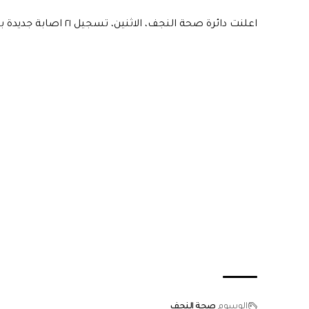
اعلنت دائرة صحة النجف، الاثنين، تسجيل ٢١ اصابة جديدة بفيروس كورونا خلال ال٢٤ ساعة الماضية.
الوسوم
صحة النجف