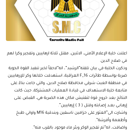
اعلنت خلية الإعلام الأمني، الاثنين، مقتل ثلاثة ارهابيين وتفجير وكرا لهم
في صلاح الدين.
وذكرت الخلية في بيان تلقته”الرشيد”، انه”لاحقاً لخبر تنفيذ القوة الجوية
ضربة بواسطة طائرات F_16 العراقية، استهدفت خلالها وكر للإرهابيين
في منطقة العيث شرقي محافظة صلاح الدين، والتي جاءت بناءً على
متابعة خلية الاستهداف في قيادة العمليات المشتركة، حيث كانت
النتائج بعد خروج قوة لتفتيش مكان هذه الضربة هي، القبض علـى
إرهـابـي بعـد إصـابته وقتل ( 3 ) إرهابيين”.
واشارت الى”العثور على حزامين ناسفين وبندقية M16 واواني طبخ
وأطعمة وأفرشة”.
واضافت، انه”تم تفجير الوكر وبئر ماء موجود بالقرب منه”.