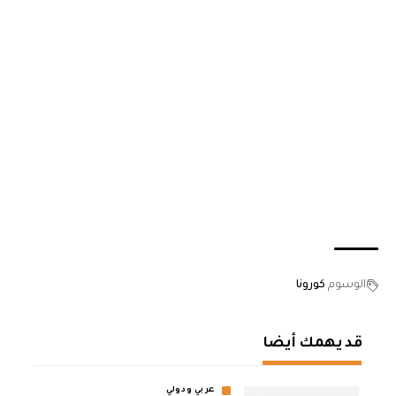
الوسوم
كورونا
قد يهمك أيضا
عربي ودولي