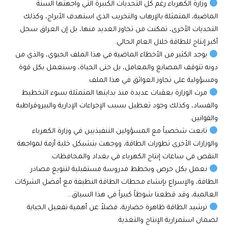
وزارة الكهرباء رغم كل التحديات الكبيرة التي واجهتها السنة
الماضية، المتمثلة بالإرهاب والتخريب الذي استهدف الأبراج، وكذلك
التحديات الأخرى، تمكنت من تجاوز العديد منها، بل إن العراق سجل
أكبر إنتاج للطاقة خلال العام الحالي.
يوجد الكثير من الأخطاء الماضية في هذا الملف الحيوي، والذي من
دونه تتوقف المصانع والمعامل، بل حتى الحياة، وسنعمل بكل قوة
ومسؤولية على تجاوز العوائق في هذا الملف.
مرت الوزارة بعقبات عديدة منذ بدايتها المتمثلة بسوء التخطيط
والفساد، وكذلك وجود تعطيل بسبب الإجراءات الإدارية والبيروقراطية
والقوانين.
تابعت شخصياً مع المسؤولين التنفيذيين في وزارة الكهرباء
والوزارات الأخرى تطورات الطاقة، ووجهت بتشيكل خلية أزمة لمواجهة
النقص في ساعات إنتاج الكهرباء في بغداد والمحافظات.
نعمل بكل حرص وبخطط مدروسة مستقبلية لتنويع مصادر
الطاقة، والإسراع بإنشاء محطات الطاقة النظيفة مع أفضل الشركات
العالمية، وقد قطعنا شوطاً كبيراً في هذا السياق…
ترشيد الطاقة ظاهرة حضارية، فضلاً عن أهمية تفعيل الجباية
لضمان استمرارية الإنتاج والتغذية.