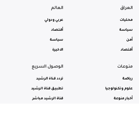
العراق
العالم
محليات
عربي ودولي
سياسة
أقتصاد
أمن
سياسة
أقتصاد
الاخيرة
منوعات
الوصول السريع
رياضة
تردد قناة الرشيد
علوم وتكنولوجيا
تطبيق قناة الرشيد
أخبار منوعة
قناة الرشيد مباشر
ثقافة وفن
راديو الرشيد مباشر
من نحن
الترددات
الاعلانات
الاتصال بنا