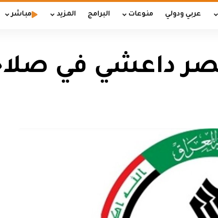
عربي ودولي
منوعات
البرامج
المزيد
مباشر
ر داعشي في صلاح 