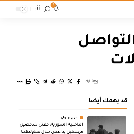
9
أأ
التواصل
ات
شارك
قد يهمك أيضا
عربي ودولي
الداخلية السورية: مقتل شخصين
مرتبطين بداعش خلال محاولتهما