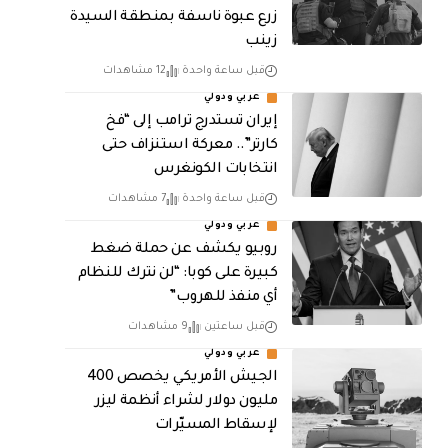
زرع عبوة ناسفة بمنطقة السيدة
زينب
قبل ساعة واحدة
12 مشاهدات
عربي ودولي
إيران تستدرج ترامب إلى “فخ
كارتر”.. معركة استنزاف حتى
انتخابات الكونغرس
قبل ساعة واحدة
7 مشاهدات
عربي ودولي
روبيو يكشف عن حملة ضغط
كبيرة على كوبا: “لن نترك للنظام
أي منفذ للهروب”
قبل ساعتين
9 مشاهدات
عربي ودولي
الجيش الأمريكي يخصص 400
مليون دولار لشراء أنظمة ليزر
لإسقاط المسيّرات