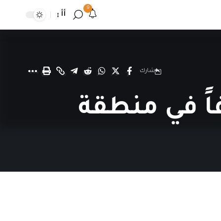
9
أأ
شارك
اً في منطقة