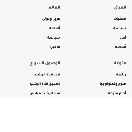
العراق
العالم
محليات
عربي ودولي
سياسة
أقتصاد
أمن
سياسة
أقتصاد
الاخيرة
منوعات
الوصول السريع
رياضة
تردد قناة الرشيد
علوم وتكنولوجيا
تطبيق قناة الرشيد
أخبار منوعة
قناة الرشيد مباشر
ثقافة وفن
راديو الرشيد مباشر
من نحن
الترددات
الاعلانات
الاتصال بنا