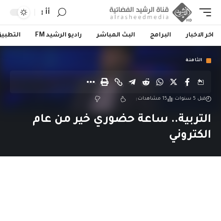
أأ
اخر الاخبار
البرامج
البث المباشر
راديو الرشيد FM
التطبي
الثامنة
قبل 5 سنوات
15 مشاهدات
التربية.. ساعة حضوري خير من عام
الكتروني