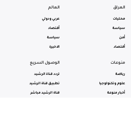
العراق
العالم
محليات
عربي ودولي
سياسة
أقتصاد
أمن
سياسة
أقتصاد
الاخيرة
منوعات
الوصول السريع
رياضة
تردد قناة الرشيد
علوم وتكنولوجيا
تطبيق قناة الرشيد
أخبار منوعة
قناة الرشيد مباشر
ثقافة وفن
راديو الرشيد مباشر
من نحن
الترددات
الاعلانات
الاتصال بنا