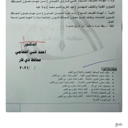
يتبع..