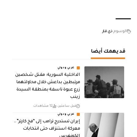
الوسوم
ذي قار
قد يهمك أيضا
عربي ودولي
الداخلية السورية: مقتل شخصين
مرتبطين بداعش خلال محاولتهما
زرع عبوة ناسفة بمنطقة السيدة
زينب
قبل ساعتين
12 مشاهدات
عربي ودولي
إيران تستدرج ترامب إلى “فخ كارتر”..
معركة استنزاف حتى انتخابات
الكونغرس