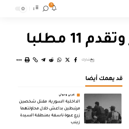
9
أأ
1 مطلبا
شارك
قد يهمك أيضا
عربي ودولي
الداخلية السورية: مقتل شخصين
مرتبطين بداعش خلال محاولتهما
زرع عبوة ناسفة بمنطقة السيدة
زينب