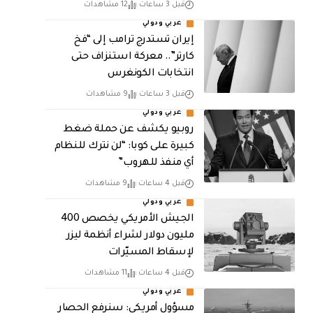
قبل 3 ساعات
12 مشاهدات
عربي ودولي
إيران تستدرج ترامب إلى “فخ
كارتر”.. معركة استنزاف حتى
انتخابات الكونغرس
قبل 3 ساعات
9 مشاهدات
عربي ودولي
روبيو يكشف عن حملة ضغط
كبيرة على كوبا: “لن نترك للنظام
أي منفذ للهروب”
قبل 4 ساعات
9 مشاهدات
عربي ودولي
الجيش الأمريكي يخصص 400
مليون دولار لشراء أنظمة ليزر
لإسقاط المسيّرات
قبل 4 ساعات
11 مشاهدات
عربي ودولي
مسؤول أمريكي: سنرفع الحصار