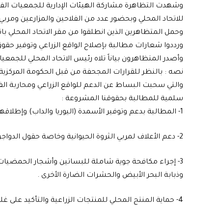
وشهدت التظاهرة مشاركة الهيئات الإدارية للجمعيات الف
للاتحاد المحلي وبحضور عدد من الفلاحين والمزارعين ومربي ا
وحمل المتظاهرين الذين انطلقوا من مقر الاتحاد المحلي ب
ورددوا شعارات مطالبة بإصلاح الواقع الزراعي وتوفير حقوق 
وأصدر المتظاهرون بياناً تلاه رئيس الاتحاد المحلي للجمعيات
نصه : بالنظر للقرارات المجحفة من قبل الحكومة المركزية وقر
والتي سحبت البساط عن الدعم للواقع الزراعي ومحاربة الفل
سلمية للمطالبة بحقوقنا المشروعة :
1- المطالبة بدعم وتوفير الأسمدة (اليوريا والداب) وإطلاقها فوراً قبل عملية الاستزراع .
2- دعم الأعلاف لمربي الثروة الحيوانية وخاصة حقول الدواجن بمادة الذرة الصفراء .
3- إجراء مكافحة جوية شاملة للبساتين وأشجار الحمضيات ل
وذبابة البحر الأبيض والحشرات الضارة الأخرى .
4- حماية المنتج المحلي للمنتجات الزراعية والتأكيد على غلق المنافذ الحدودية في وقت ذروة الإنتاج المحلي .