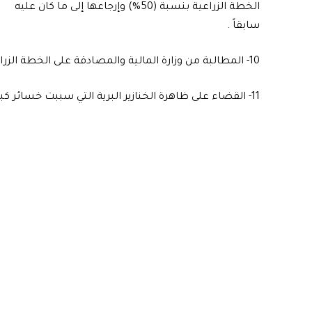
الخطة الزراعية بنسبة (50%) وإرجاعها إلى ما كان عليه
سابقاً .
10- المطالبة من وزارة المالية والمصادقة على الخطة الزراعية بأسرع وقتت ممكن للاستعداد لزراعة الموسم الحالي .
11- القضاء على ظاهرة الخنازير البرية التي سببت خسائر كبيرة للمزروعات في منطقة الوند .