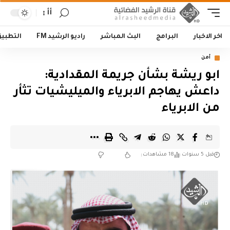
أأ
اخر الاخبار
البرامج
البث المباشر
راديو الرشيد FM
التطبي
أمن
ابو ريشة بشأن جريمة المقدادية:
داعش يهاجم الابرياء والميليشيات تثأر
من الابرياء
قبل 5 سنوات
18 مشاهدات