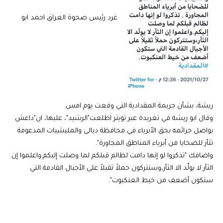
غرد رئيس صحوة العراق احمد ابو
ريشة، بشأن جريمة المقدادية التي وقعت يوم امس.
وقال ابو ريشة في تغريدة عبر تويتر اطلعت"الرشيد"، عليها، ان"داعش
يواصل جرائمه بحق الأبرياء في محافظة ديالى والمليشيات المدعومة
تثأر للضحايا من أبرياء المناطق المجاورة".
واضافك "تذكروا لو إنها دامت لظالم قبلكم لما وصلت إليكم.واعلموا إن
الثأر لا يولّد الا الثأر،وستتركون حملاً ثقيلاً على الأجيال القادمة التي
ستكون أضعف من خيط العنكبوت".