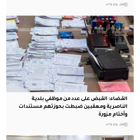
قبل يوم واحد
القضاء: القبض على عدد من موظفي بلدية
الناصرية ومعقبين ضبطت بحوزتهم مستندات
وأختام مزورة
قبل يوم واحد