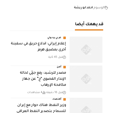
الوسوم
احمد ابو ريشة
قد يهمك أيضا
عربي ودولي
إعلام إيراني: اندلاع حريق في سفينة
أخرى بمضيق هرمز
قبل 45 ثانية
أمن
مصدر للرشيد: رفع جزئي لحالة
الإنذار القصوى “ج” عن جهاز
مكافحة الإرهاب
قبل 16 دقيقة
4 مشاهدات
أقتصاد
وزير النفط: هناك حوار مع إيران
للسماح بتصدير النفط العراقي