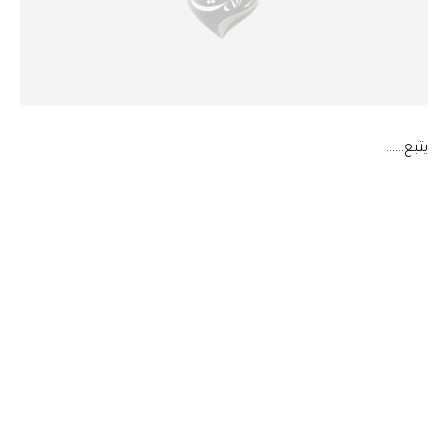
يتبع……