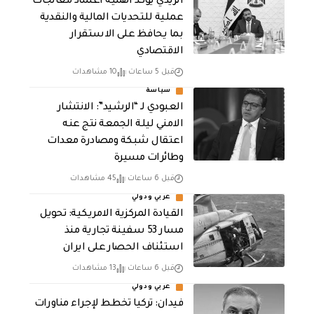
الزيدي يؤكد اهمية اعتماد معالجات
عملية للتحديات المالية والنقدية
بما يحافظ على الاستقرار
الاقتصادي
قبل 5 ساعات
10 مشاهدات
سياسة
العبودي لـ “الرشيد”: الانتشار
الامني ليلة الجمعة نتج عنه
اعتقال شبكة ومصادرة معدات
وطائرات مسيرة
قبل 6 ساعات
45 مشاهدات
عربي ودولي
القيادة المركزية الامريكية: تحويل
مسار 53 سفينة تجارية منذ
استئناف الحصار على ايران
قبل 6 ساعات
13 مشاهدات
عربي ودولي
فيدان: تركيا تخطط لإجراء مناورات