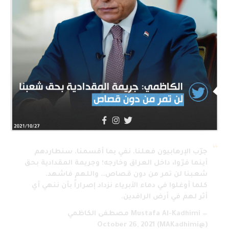
جرّب الإرهابيون فعلنا. نفي بما أقسمنا. سنطاردهم
أينما فرّوا، داخل العراق وخارجه؛ وجريمة المقدادية بحق
شعبنا لن تمر من دون قصاص… واللهم فاشهد.
كلما أوغلوا في دماء الأبرياء نزداد إصراراً بأن ننهي أي
أثر لهم في أرض الرافدين.
— Mustafa Al-Kadhimi مصطفى الكاظمي
October 26, 2021
(@MAKadhimi)