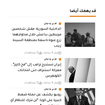
قد يهمك أيضا
عربي ودولي
الداخلية السورية: مقتل شخصين
مرتبطين بداعش خلال محاولتهما
زرع عبوة ناسفة بمنطقة السيدة
زينب
قبل 6 ساعات
12 مشاهدات
عربي ودولي
إيران تستدرج ترامب إلى “فخ كارتر”..
معركة استنزاف حتى انتخابات
الكونغرس
قبل 6 ساعات
12 مشاهدات
عربي ودولي
روبيو يكشف عن حملة ضغط
كبيرة على كوبا: “لن نترك للنظام أي