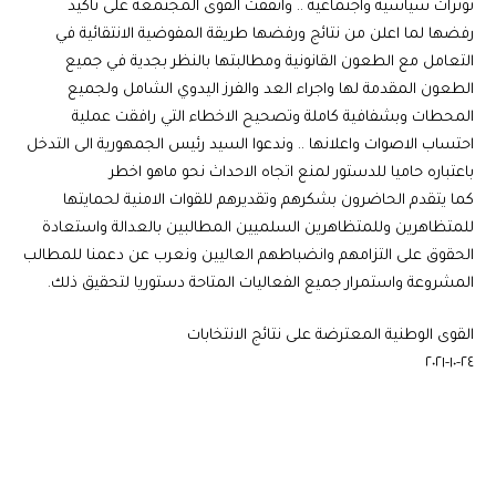
توترات سياسية واجتماعية .. واتفقت القوى المجتمعة على تاكيد
رفضها لما اعلن من نتائج ورفضها طريقة المفوضية الانتقائية في
التعامل مع الطعون القانونية ومطالبتها بالنظر بجدية في جميع
الطعون المقدمة لها واجراء العد والفرز اليدوي الشامل ولجميع
المحطات وبشفافية كاملة وتصحيح الاخطاء التي رافقت عملية
احتساب الاصوات واعلانها .. وندعوا السيد رئيس الجمهورية الى التدخل
باعتباره حاميا للدستور لمنع اتجاه الاحداث نحو ماهو اخطر
كما يتقدم الحاضرون بشكرهم وتقديرهم للقوات الامنية لحمايتها
للمتظاهرين وللمتظاهرين السلميين المطالبين بالعدالة واستعادة
الحقوق على التزامهم وانضباطهم العاليين ونعرب عن دعمنا للمطالب
المشروعة واستمرار جميع الفعاليات المتاحة دستوريا لتحقيق ذلك.
القوى الوطنية المعترضة على نتائج الانتخابات
٢٤-١٠-٢٠٢١