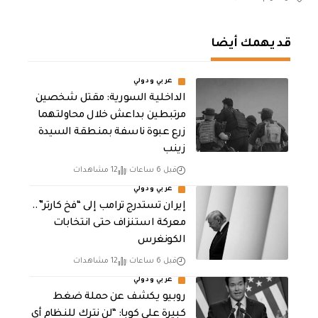
قد يهمك أيضا
عربي ودولي
الداخلية السورية: مقتل شخصين
مرتبطين بداعش خلال محاولتهما
زرع عبوة ناسفة بمنطقة السيدة
زينب
قبل 6 ساعات
12 مشاهدات
عربي ودولي
إيران تستدرج ترامب إلى “فخ كارتر”..
معركة استنزاف حتى انتخابات
الكونغرس
قبل 6 ساعات
12 مشاهدات
عربي ودولي
روبيو يكشف عن حملة ضغط
كبيرة على كوبا: “لن نترك للنظام أي