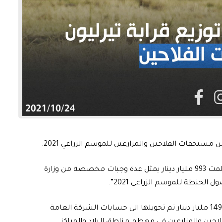
 من مستحقات الفلاحين والمزارعين للموسم الزراعي 2021.
وقال الجبوري، في بيان تلقته الرشيد، ان “وزارة التجارة استلمت 993 مليار دينار يمثل عدة وجبات مخصصة من وزارة
لحنطة للموسم الزراعي 2021”.
واضاف، ان “الوزارة استلمت خلال اليومين الماضيين مبلغ 149 مليار دينار تم تحويلها الى حسابات الشركة العامة
حين والمزارعين في معظم مناطق البلاد والمراكز