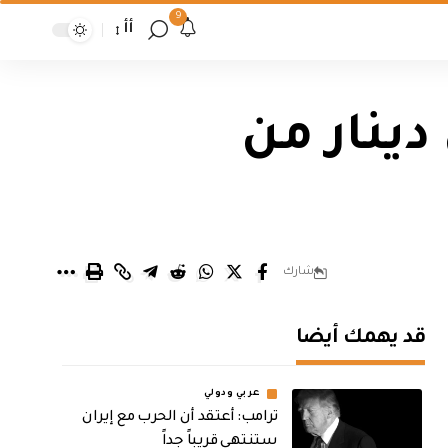
9
أأ
 دينار من
شارك
قد يهمك أيضا
عربي ودولي
‏ترامب: أعتقد أن الحرب مع إيران
ستنتهي قريباً جداً