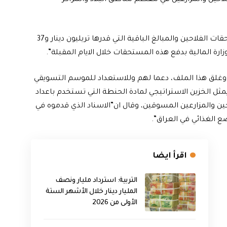
واشار الجبوري، الى ان “وزارة التجارة تتابع ملف توزيع مستحقات الفلاحين والمبالغ الباقية التي قدرها تريليون دينار و37
 المالية بدفع هذه المستحقات خلال الايام المقبلة”.
لة وغلق هذا الملف، دعما لهم وللاستعداد للموسم التسويقي
ثل الخزين الاستراتيجي لمادة الحنطة التي تستخدم باعداد
ين والمزارعين المسوقين، وقال ان”الاسناد الذي قدموه في
 الغذائي في العراق”.
اقرأ ايضا
التربية: استرداد مليار ونصف
المليار دينار خلال الأشهر الستة
الأولى من 2026