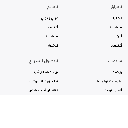
العراق
العالم
محليات
عربي ودولي
سياسة
أقتصاد
أمن
سياسة
أقتصاد
الاخيرة
منوعات
الوصول السريع
رياضة
تردد قناة الرشيد
علوم وتكنولوجيا
تطبيق قناة الرشيد
أخبار منوعة
قناة الرشيد مباشر
ثقافة وفن
راديو الرشيد مباشر
من نحن
الترددات
الاعلانات
الاتصال بنا