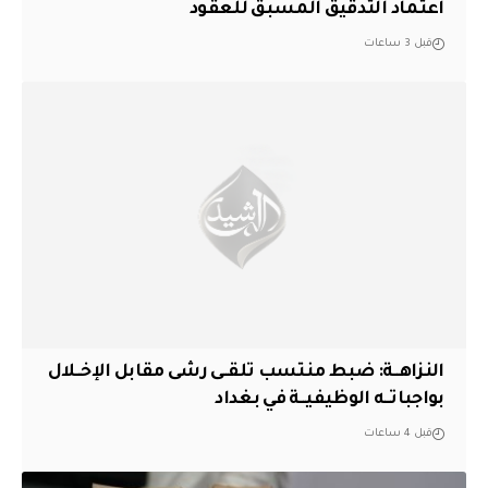
اعتماد التدقيق المسبق للعقود
قبل 3 ساعات
النزاهــة: ضبط منتسب تلقــى رشى مقابل الإخــلال
بواجباتــه الوظيفيــة في بغداد
قبل 4 ساعات