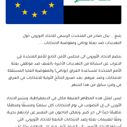
يتبع……بيان صادر من المتحدث الرسمي للاتحاد الاوروبي حول
التهديدات ضد بعثة يونامي ومفوضية الانتخابات…….
ينضم الاتحاد الأوروبي الى مجلس الأمن التابع للأمم المتحدة في
الاعراب عن استيائه من التهديدات الأخيرة بالعنف ضد موظفي بعثة
الأمم المتحدة لمساعدة العراق (يونامي) والمفوضية العليا المستقلة
للانتخابات وضد غيرهم، بعد صدور النتائج الأولية للانتخابات في العراق
في وقتٍ سابق من هذا الشهر.
ليس لمثل هذه المظاهر العنيفة مكان في الديمقراطية، ويشير الاتحاد
الأوربي الى إن التصويت في يوم الانتخابات كان سلميًا ومنسقًا ومنظمًا
تنظيمًا جيدًا الى حدٍ كبير، وتمكن الناخبون من التعبير عن ارادتهم بحرية،
وفقًا لتقييمات بعثة رصد الانتخابات التابعة للاتحاد الأوروبي، التي
أرسلها الاتحاد الأوروبي الى العراق لأول مرة على الاطلاق بناءً على