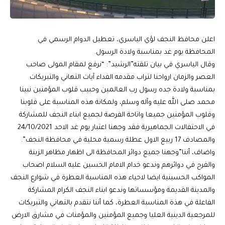
اعلن محافظ النجف لؤي الياسري، تعطيل الدوام الرسمي في
المحافظة يوم غد بمناسبة ولادة الرسول.
وقال الياسري في بيان تلقته”الرشيد”: “نرفع لمقام المولى صاحب
العصر والزمان ارواحنا لتراب مقدمه الفداء آيات التهاني والتبريكات
بمناسبة ولادة جده رسول رب العالمين وحبيب قلوب المؤمنين نبينا
محمد صلى الله عليه وآله وسلم، ولمكانة هذه المناسبة على قلوبنا
وقلوب المؤمنين جميعا واتاحة الفرصة لجميع ابناء النجف للمشاركة
في الاحتفالات الجماهيرية فقد وجهنا اعتبار يوم غد الاحد 24/10/2021
والمصادف 17 ربيع الاول عطلة رسمية محلية في محافظة النجف”.
واضاف، أننا”وجهنا جميع دوائر المحافظة الى اظهار مظاهر الزينة
والفرح في دوائرهم وندعو خدام الامام الحسين عليه السلام اصحاب
المواكب الحسينية ايضا لاحياء هذه المناسبة العطرة في شوارع النجف
والمدينة القديمة ومؤسساتها وندعو ابناء النجف الكرام المشاركة
الفاعلة في هذة المناسبة العطرة، كما أننا نتقدم بالتهاني والتبريكات
للمرجعية الدينية العليا وجميع المؤمنين والمؤمنات في مشارق الارض