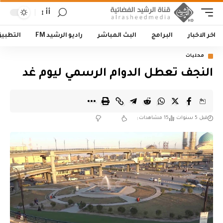
أأ
اخر الاخبار
البرامج
البث المباشر
راديو الرشيد FM
التطبي
محليات
النجف تعطل الدوام الرسمي ليوم غد
قبل 5 سنوات
15 مشاهدات