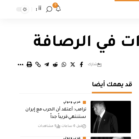
9
أأ
ات في الرصافة
شارك
قد يهمك أيضا
عربي ودولي
‏ترامب: أعتقد أن الحرب مع إيران
ستنتهي قريباً جداً
قبل 6 ساعات
9 مشاهدات
عربي ودولي