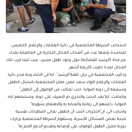
استجابت الشرطة المجتمعية في دائرة العلاقات والإعلام، الخميس،
لمناشدة رفعها عدد من أصحاب المحال التجارية في العاصمة بغداد
عبر قناة (الرشيد الفضائية) حول وجود طفل مشرد، يبيت ليليا قرب تلك
المحال لمدة جاوزت الأربعة أشهر.
وذكرت المجتمعية في بيان تلقته"الرشيد"، انه"في الاثناء وجه مدير دائرة
العلاقات والإعلام اللواء سعد معن مفارز المجتمعية بانتشال الطفل
وتسليمه الى ذويه اصوليا، حيث تمكنت من الوصول إلى الطفل".
واضافت، انه"بعد البحث والتحري تم التعرف على ذويه، وتسليمهم اياه
اصوليا، داعينهم الى رعايته والعناية به والاهتمام بشؤونه".
واشارت الى، ان"التحريات اثبتت أن الطفل يعاني اضطرابات نفسية
نتيجة بعض المشاكل الأسرية، وستقوم الشرطة المجتمعية بزيارات
دورية لمنزل الطفل للوقوف على أوضاعه وتقديم الدعم اللازم له".