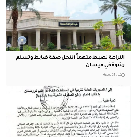
النزاهة تضبط متهماً انتحل صفة ضابط وتسلم
رشوة في ميسان
قبل 22 ساعة