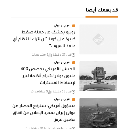
قد يهمك أيضا
عربي ودولي
روبيو يكشف عن حملة ضغط
كبيرة على كوبا: “لن نترك للنظام أي
منفذ للهروب”
قبل 27 دقيقة
5 مشاهدات
عربي ودولي
الجيش الأمريكي يخصص 400
مليون دولار لشراء أنظمة ليزر
لإسقاط المسيّرات
قبل 55 دقيقة
9 مشاهدات
عربي ودولي
مسؤول أمريكي: سنرفع الحصار عن
موانئ إيران بمجرد الإعلان عن اتفاق
مضيق هرمز
قبل ساعة واحدة
10 مشاهدات