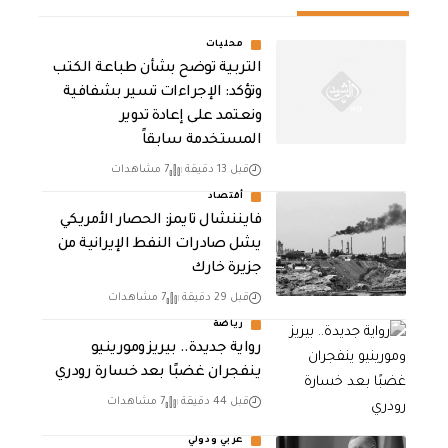
محليات
التربية توضح بشأن طباعة الكتب
وتؤكد: الإجراءات تسير بشفافية
ونعتمد على إعادة تدوير
المستخدمة سابقاً
قبل 13 دقيقة
7 مشاهدات
أقتصاد
فايننشال تايمز: الحصار الأمريكي
يشل صادرات النفط الإيرانية من
جزيرة خارك
قبل 29 دقيقة
7 مشاهدات
رياضة
رواية جديدة.. بيريز ومورينيو
ينفجران غضبًا بعد خسارة رودري
قبل 44 دقيقة
7 مشاهدات
عربي ودولي