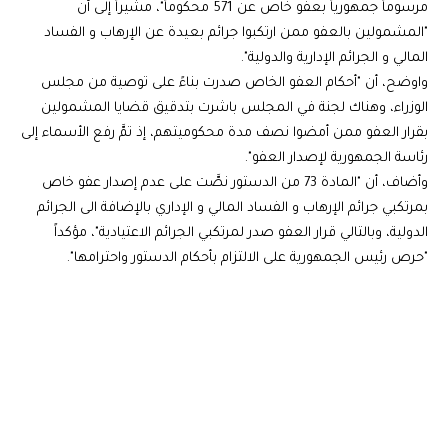
مرسوماً جمهورياً بعفو خاص عن 571 محكوماً"، مشيراً إلى أن
"المشمولين بالعفو ممن ارتكبوا جرائم بعيدة عن الإرهاب و الفساد
المالي و الجرائم الإدارية والدولية".
واوضح، أن "أحكام العفو الخاص صدرت بناءً على توصية من مجلس
الوزراء، وهناك لجنة في المجلس باشرت بتدقيق قضايا المشمولين
بقرار العفو ممن أمضوا نصف مدة محكوميتهم، إذ تمَّ رفع الأسماء إلى
رئاسة الجمهورية لإصدار العفو".
وأضاف، أن "المادة 73 من الدستور نصَّت على عدم إصدار عفو خاص
بمرتكبي جرائم الإرهاب و الفساد المالي و الإداري بالإضافة الى الجرائم
الدولية، وبالتالي قرار العفو صدر لمرتكبي الجرائم الاعتيادية"، مؤكداً
"حرص رئيس الجمهورية على الالتزام بأحكام الدستور واحترامها".