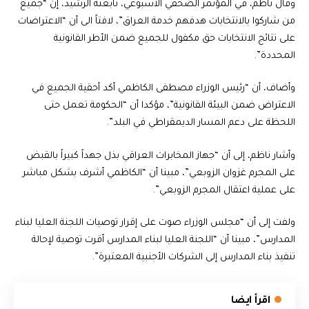
وقال ناظم، في المؤتمر الصحفي الأسبوعي، تابعته الرشيد، إن “جميع
من شاركوا بالانتخابات هدفهم خدمة العراق”، لافتاً الى أن “الاعتراضات
على نتائج الانتخابات حق مكفول للجميع ضمن الأطر القانونية
المحددة”.
وأضاف، أن “رئيس الوزراء مصطفى الكاظمي أكد أحقية الجميع في
الاعتراض ضمن البيئة القانونية”، مؤكدا أن “الحكومة تعمل حتى
اللحظة على دعم المسار الديمقراطي في البلد”.
وأشار ناظم، إلى أن “جهاز المخابرات العراقي بذل جهداً كبيراً بالقبض
على المجرم غزوان الزوبعي”، مبينا أن “الكاظمي أشرف بشكل مباشر
على عملية اعتقال المجرم الزوبعي”.
ولفت إلى أن “مجلس الوزراء صوت على إقرار توصيات اللجنة العليا لبناء
المدارس”، مبينا أن “اللجنة العليا لبناء المدارس أقرت توصية لإحالة
تنفيذ بناء المدارس إلى الشركات الأجنبية المعتبرة”.
اقرأ ايضا