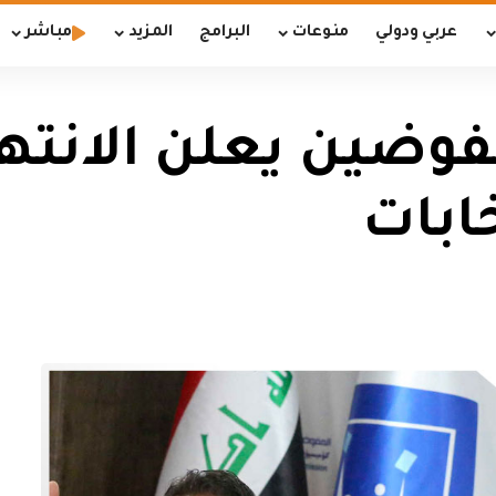
عربي ودولي
منوعات
البرامج
المزيد
مباشر
ضين يعلن الانتها
خابات