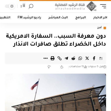
أأ
اخر الاخبار
البرامج
البث المباشر
راديو الرشيد FM
التطبي
أمن
دون معرفة السبب.. السفارة الامريكية
داخل الخضراء تطلق صافرات الانذار
قبل 5 سنوات
15 مشاهدات