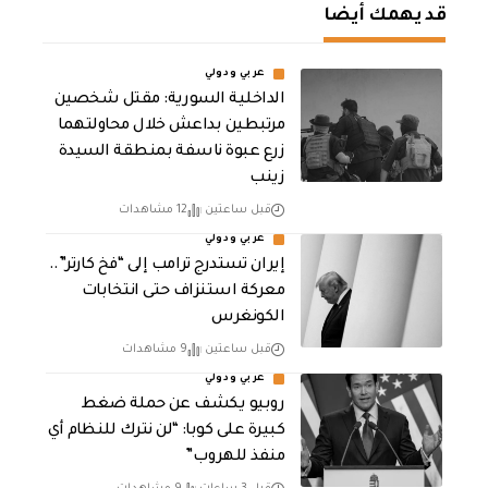
قد يهمك أيضا
عربي ودولي
الداخلية السورية: مقتل شخصين
مرتبطين بداعش خلال محاولتهما
زرع عبوة ناسفة بمنطقة السيدة
زينب
قبل ساعتين
12 مشاهدات
عربي ودولي
إيران تستدرج ترامب إلى “فخ كارتر”..
معركة استنزاف حتى انتخابات
الكونغرس
قبل ساعتين
9 مشاهدات
عربي ودولي
روبيو يكشف عن حملة ضغط
كبيرة على كوبا: “لن نترك للنظام أي
منفذ للهروب”