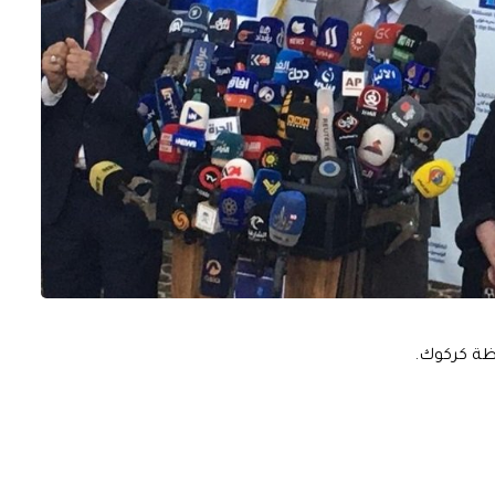
افظة كركوك.