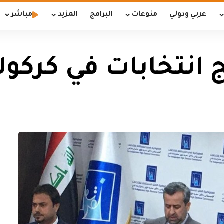
عربي ودولي
منوعات
البرامج
المزيد
مباشر
ج انتخابات في كركو