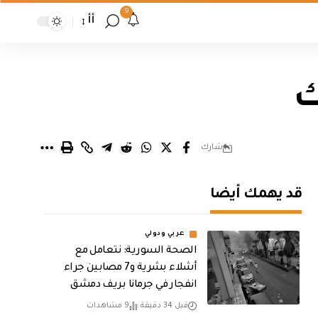
9
أأ
ك
شارك
قد يهمك أيضا
عربي ودولي
الصحة السورية: نتعامل مع
أشلاء بشرية و7 مصابين جراء
انفجار في جرمانا بريف دمشق
قبل 34 دقيقة
9 مشاهدات